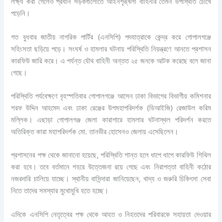
লক্ষ্য করা গেলেও প্রধান সড়কগুলোতে আইনশৃঙ্খলা বাহিনীর তেমন উপস্থিতি চোখে
বিনোদন
পড়েনি।
ভ্রমণ টিপস এবং গাইড
তথ্য প্রযুক্তি
গত বুধবার জাতীয় নাগরিক পার্টির (এনসিপি) পদযাত্রাকে কেন্দ্র করে গোপালগঞ্জে
লাইফ স্টাইল
সহিংসতা ছড়িয়ে পড়ে। সংঘর্ষ ও হামলার ঘটনায় পরিস্থিতি নিয়ন্ত্রণে আনতে প্রশাসন
শিক্ষাঙ্গন
কারফিউ জারি করে। এ পর্যন্ত যৌথ বাহিনী অন্তত ২৫ জনকে আটক করেছে বলে জানা
গেছে।
পরিস্থিতি পর্যবেক্ষণে বৃহস্পতিবার গোপালগঞ্জে আসেন ঢাকা বিভাগের বিভাগীয় কমিশনার
X
শরফ উদ্দিন আহমেদ এবং ঢাকা রেঞ্জের উপমহাপরিদর্শক (ডিআইজি) রেজাউল করিম
মল্লিক। এছাড়া গোপালগঞ্জ জেলা কারাগারে হামলার ঘটনাস্থল পরিদর্শন করতে
অতিরিক্ত কারা মহাপরিদর্শক মো. তানভীর হোসেনও জেলায় এসেছিলেন।
প্রশাসনের পক্ষ থেকে জানানো হয়েছে, পরিস্থিতি শান্ত হলে ধাপে ধাপে কারফিউ শিথিল
করা হবে। তবে বর্তমানে শহরে উত্তেজনা রয়ে গেছে এবং নিরাপত্তা বাহিনী কঠোর
নজরদারি চালিয়ে যাচ্ছে। স্থানীয় বাসিন্দারা জানিয়েছেন, খাদ্য ও জরুরি চিকিৎসা সেবা
নিতে তাদের সমস্যার মুখোমুখি হতে হচ্ছে।
এদিকে এনসিপি নেতৃত্বের পক্ষ থেকে আহত ও নিহতদের পরিবারকে সহায়তা দেওয়ার