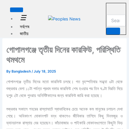
পু
Skip
রা
to
ত
☰
content
ন
খ
সর্বশেষ
ব
জাতীয়
র
রাজনীতি
গোপালগঞ্জে তৃতীয় দিনের কারফিউ, পরিস্থিতি
বাংলাদেশ
আন্তর্জাতিক
থমথমে
অর্থনীতি
খেলা
By
Bangladesh
/
July 18, 2025
যুক্তরাষ্ট্র
গোপালগঞ্জে তৃতীয় দিনের মতো কারফিউ চলছে। গত বৃহস্পতিবার সন্ধ্যা ৬টা থেকে
নিউ
শুক্রবার বেলা ১১টা পর্যন্ত প্রথম দফার কারফিউ শেষ হওয়ার পর তিন ঘণ্টা বিরতি দিয়ে
ইয়র্ক
দুপুর ২টা থেকে পুনরায় অনির্দিষ্টকালের জন্য কারফিউ জারি করা হয়েছে।
আরো
খবর
শুক্রবার সকালে শহরের রাস্তাঘাটে স্বাভাবিকের চেয়ে অনেক কম মানুষের চলাচল দেখা
ট্যাক্স ফাইল
গেছে। অধিকাংশ দোকানপাট বন্ধ থাকলেও জীবিকার তাগিদে কিছু দিনমজুর ও
বাসা ভাড়া
ভ্যানচালক রাস্তায় বের হয়েছেন। কাঁচাবাজার ও পাইকারি দোকানগুলোতে কিছুটা ভিড়
ইমেগ্রেশন