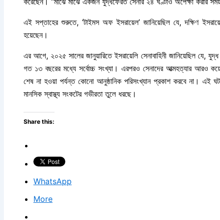
করেছেন। “মাঝে মাঝে একজন যুদ্ধফেরত সেনার ২৪ ঘণ্টাও অপেক্ষা করার সময
এই সপ্তাহের শুরুতে, ‘টাইমস অফ ইসরায়েল’ জানিয়েছিল যে, দক্ষিণ ইসরায়ে
হয়েছেন।
এর আগে, ২০২৫ সালের জানুয়ারিতে ইসরায়েলি সেনাবাহিনী জানিয়েছিল যে, যুদ্
গত ১৩ বছরের মধ্যে সর্বোচ্চ সংখ্যা। এরপরও সেনাদের আত্মহত্যার আরও কয়ে
শেষ না হওয়া পর্যন্ত কোনো আনুষ্ঠানিক পরিসংখ্যান প্রকাশ করবে না। এই ঘটন
মানসিক স্বাস্থ্য সংকটের গভীরতা তুলে ধরছে।
Share this:
WhatsApp
More