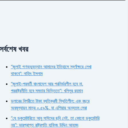
সর্বশেষ খবর
“জুলাই গণঅভ্যুত্থান আমাদের ইতিহাসে স্বর্ণাক্ষরে লেখা
থাকবে”: নাহিদ ইসলাম
“জুলাই-পরবর্তী বাংলাদেশ আর পরনির্ভরশীল হবে না,
পররাষ্ট্রনীতি হবে সমতার ভিত্তিতে”: খলিলুর রহমান
ডলারের বিপরীতে টাকা ব্যতিক্রমী স্থিতিশীল: এক বছরে
অবমূল্যায়ন মাত্র ০.৫৯%, যা এশিয়ায় অন্যতম সেরা
“যে ডকুমেন্টারিতে আবু সাঈদের ছবি নেই, তা কোনো ডকুমেন্টারি
নয়”: ভারপ্রাপ্ত রাষ্ট্রপতি হাফিজ উদ্দিন আহমদ