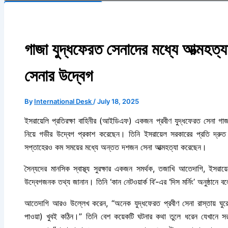
Search Button
গাজা যুদ্ধফেরত সেনাদের মধ্যে আত্মহত্যা
সেনার উদ্বেগ
By
International Desk
/
July 18, 2025
ইসরায়েলি প্রতিরক্ষা বাহিনীর (আইডিএফ) একজন প্রবীণ যুদ্ধফেরত সেনা গাজা 
নিয়ে গভীর উদ্বেগ প্রকাশ করেছেন। তিনি ইসরায়েল সরকারের প্রতি দ্রু
সপ্তাহেরও কম সময়ের মধ্যে অন্তত দশজন সেনা আত্মহত্যা করেছেন।
সৈন্যদের মানসিক স্বাস্থ্য সুরক্ষার একজন সমর্থক, তজাখি আতেদাগি, ইসরায়
উদ্বেগজনক তথ্য জানান। তিনি ‘কান নেটওয়ার্ক বি’-এর ‘দিস মর্নিং’ অনুষ্ঠানে 
আতেদাগি আরও উল্লেখ করেন, “অনেক যুদ্ধফেরত প্রবীণ সেনা রাস্তায় ঘুরে ব
পাওয়া) খুবই কঠিন।” তিনি বেশ কয়েকটি ঘটনার কথা তুলে ধরেন যেখানে সরকার