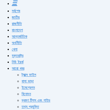
☰
সর্বশেষ
জাতীয়
রাজনীতি
বাংলাদেশ
আন্তর্জাতিক
অর্থনীতি
খেলা
যুক্তরাষ্ট্র
নিউ ইয়র্ক
আরো খবর
ট্যাক্স ফাইল
বাসা ভাড়া
ইমেগ্রেশন
বিনোদন
ভ্রমণ টিপস এবং গাইড
তথ্য প্রযুক্তি