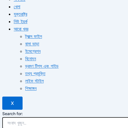
খেলা
যুক্তরাষ্ট্র
নিউ ইয়র্ক
আরো খবর
ট্যাক্স ফাইল
বাসা ভাড়া
ইমেগ্রেশন
বিনোদন
ভ্রমণ টিপস এবং গাইড
তথ্য প্রযুক্তি
লাইফ স্টাইল
শিক্ষাঙ্গন
X
Search for: