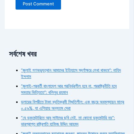
সর্বশেষ খবর
“জুলাই গণঅভ্যুত্থান আমাদের ইতিহাসে স্বর্ণাক্ষরে লেখা থাকবে”: নাহিদ
ইসলাম
“জুলাই-পরবর্তী বাংলাদেশ আর পরনির্ভরশীল হবে না, পররাষ্ট্রনীতি হবে
সমতার ভিত্তিতে”: খলিলুর রহমান
ডলারের বিপরীতে টাকা ব্যতিক্রমী স্থিতিশীল: এক বছরে অবমূল্যায়ন মাত্র
০.৫৯%, যা এশিয়ায় অন্যতম সেরা
“যে ডকুমেন্টারিতে আবু সাঈদের ছবি নেই, তা কোনো ডকুমেন্টারি নয়”:
ভারপ্রাপ্ত রাষ্ট্রপতি হাফিজ উদ্দিন আহমদ
“জুলাই অভ্যুত্থানের মহানায়ক জনগণ, জাদুঘর উন্মোচন করবে ফ্যাসিবাদের