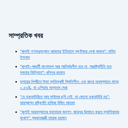
সাম্প্রতিক খবর
“জুলাই গণঅভ্যুত্থান আমাদের ইতিহাসে স্বর্ণাক্ষরে লেখা থাকবে”: নাহিদ
ইসলাম
“জুলাই-পরবর্তী বাংলাদেশ আর পরনির্ভরশীল হবে না, পররাষ্ট্রনীতি হবে
সমতার ভিত্তিতে”: খলিলুর রহমান
ডলারের বিপরীতে টাকা ব্যতিক্রমী স্থিতিশীল: এক বছরে অবমূল্যায়ন মাত্র
০.৫৯%, যা এশিয়ায় অন্যতম সেরা
“যে ডকুমেন্টারিতে আবু সাঈদের ছবি নেই, তা কোনো ডকুমেন্টারি নয়”:
ভারপ্রাপ্ত রাষ্ট্রপতি হাফিজ উদ্দিন আহমদ
“জুলাই অভ্যুত্থানের মহানায়ক জনগণ, জাদুঘর উন্মোচন করবে ফ্যাসিবাদের
মুখোশ”: প্রধানমন্ত্রী তারেক রহমান