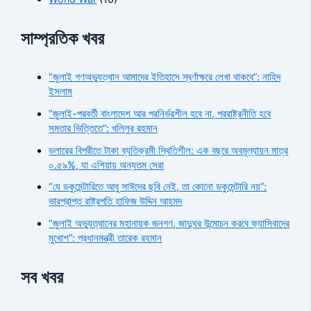
সাম্প্রতিক খবর
“জুলাই গণঅভ্যুত্থান আমাদের ইতিহাসে স্বর্ণাক্ষরে লেখা থাকবে”: নাহিদ
ইসলাম
“জুলাই-পরবর্তী বাংলাদেশ আর পরনির্ভরশীল হবে না, পররাষ্ট্রনীতি হবে
সমতার ভিত্তিতে”: খলিলুর রহমান
ডলারের বিপরীতে টাকা ব্যতিক্রমী স্থিতিশীল: এক বছরে অবমূল্যায়ন মাত্র
০.৫৯%, যা এশিয়ায় অন্যতম সেরা
“যে ডকুমেন্টারিতে আবু সাঈদের ছবি নেই, তা কোনো ডকুমেন্টারি নয়”:
ভারপ্রাপ্ত রাষ্ট্রপতি হাফিজ উদ্দিন আহমদ
“জুলাই অভ্যুত্থানের মহানায়ক জনগণ, জাদুঘর উন্মোচন করবে ফ্যাসিবাদের
মুখোশ”: প্রধানমন্ত্রী তারেক রহমান
সব খবর