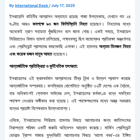
By
International Desk
/
July 17, 2025
ইসরায়েলি বাহিনীর আগ্রাসন অব্যাহত রয়েছে গাজা উপত্যকায়, যেখানে গত ২৪
ঘণ্টায় আরও
কমপক্ষে ৯৩ জন ফিলিস্তিনি নিহত
হয়েছেন। নিহতদের মধ্যে
অনেকেই ত্রাণ সহায়তা খুঁজছিলেন বলে জানা গেছে। একই সময়ে, ইসরায়েল
সিরিয়াতেও বিমান হামলা চালিয়েছে, লক্ষ্যবস্তু ছিল দামেস্কের প্রতিরক্ষা মন্ত্রণালয়
এবং প্রেসিডেন্ট প্রাসাদের কাছাকাছি এলাকা। এই হামলায়
অন্তত তিনজন নিহত
এবং কয়েক ডজন মানুষ আহত
হয়েছেন।
আন্তর্জাতিক প্রতিক্রিয়া ও কূটনৈতিক তৎপরতা:
ইসরায়েলের এই ক্রমবর্ধমান আগ্রাসনের তীব্র নিন্দা ও উদ্বেগ প্রকাশ করেছে
আন্তর্জাতিক সম্প্রদায়। কলম্বিয়ার বোগোটাতে অনুষ্ঠিত ৩২টি দেশের এক বৈঠকে,
যার অধিকাংশই গ্লোবাল সাউথের দেশ, ইসরায়েলের কর্মকাণ্ড বন্ধে সমন্বিত
পদক্ষেপ নেওয়ার অঙ্গীকার করা হয়েছে। এই পদক্ষেপগুলোর মধ্যে অস্ত্র সরবরাহ
বন্ধের প্রচেষ্টা বিশেষভাবে উল্লেখযোগ্য।
এদিকে, ইসরায়েলের সিরিয়ায় হামলার বিষয়ে আলোচনার জন্য জাতিসংঘের
নিরাপত্তা পরিষদ একটি জরুরি অধিবেশন আহ্বান করেছে। মার্কিন প্রেসিডেন্ট
ডোনাল্ড ট্রাম্প গাজার যুদ্ধবিরতি আলোচনার বিষয়ে ‘ভালো খবর’-এর ইঙ্গিত