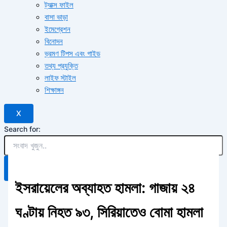
ট্যাক্স ফাইল
বাসা ভাড়া
ইমেগ্রেশন
বিনোদন
ভ্রমণ টিপস এবং গাইড
তথ্য প্রযুক্তি
লাইফ স্টাইল
শিক্ষাঙ্গন
X
Search for:
Search Button
ইসরায়েলের অব্যাহত হামলা: গাজায় ২৪
ঘণ্টায় নিহত ৯৩, সিরিয়াতেও বোমা হামলা