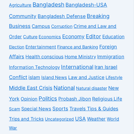
Bangladesh
Bangladesh-USA
Agriculture
Breaking
Community
Bangladesh Defense
Business
Campus
Crime and Law and
Corruption
Economy
Editor
Order
Education
Culture
Economics
Foreign
Entertainment
Election
Finance and Banking
Affairs
Health conscious
Home Ministry
Immigration
International
Iran Israel
Information Technology
Conflict
islam
Law and Justice
Island News
Lifestyle
National
Middle East Crisis
New
Natural disaster
Politics
York
Probash Jibon
Opinion
Religious Life
Sports
Travels Tips & Guides
Special News
Scam
USA
Trips and Tricks
Weather
Uncategorized
World
War