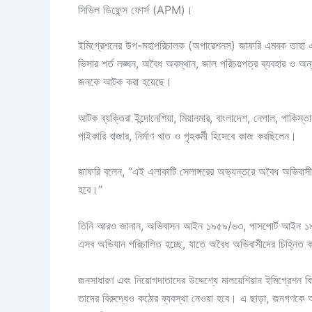
সিভিল ডিফেন্স ফোর্স (APM)।
ইমিগ্রেশনের উপ-মহাপরিচালক (অপারেশনস) জাফরি এমবক তাহা এক
ভিসার শর্ত লঙ্ঘন, অবৈধ অবস্থান, জাল পরিচয়পত্র ব্যবহার ও 
জনকে আটক করা হয়েছে।
আটক ব্যক্তিরা ইন্দোনেশিয়া, মিয়ানমার, বাংলাদেশ, নেপাল, পাকিস্
পাইকারি বাজার, নির্মাণ খাত ও গৃহকর্মী হিসেবে কাজ করছিলেন।
জাফরি বলেন, “এই এলাকাটি সেলাঙ্গরের অভ্যন্তরে অবৈধ অভিবাস
হবে।”
তিনি আরও জানান, অভিবাসন আইন ১৯৫৯/৬৩, পাসপোর্ট আইন ১
এসব অভিযান পরিচালিত হচ্ছে, যাতে অবৈধ অভিবাসীদের চিহ্নিত ক
জনসাধারণ এবং নিয়োগদাতাদের উদ্দেশ্যে মালয়েশিয়ান ইমিগ্রেশন বি
তাদের বিরুদ্ধেও কঠোর ব্যবস্থা নেওয়া হবে। এ ছাড়া, জনগণকে আ