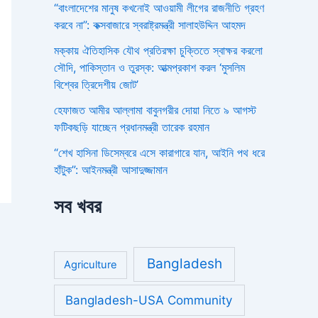
“বাংলাদেশের মানুষ কখনোই আওয়ামী লীগের রাজনীতি গ্রহণ
করবে না”: কক্সবাজারে স্বরাষ্ট্রমন্ত্রী সালাহউদ্দিন আহমদ
মক্কায় ঐতিহাসিক যৌথ প্রতিরক্ষা চুক্তিতে স্বাক্ষর করলো
সৌদি, পাকিস্তান ও তুরস্ক: আত্মপ্রকাশ করল ‘মুসলিম
বিশ্বের ত্রিদেশীয় জোট’
হেফাজত আমীর আল্লামা বাবুনগরীর দোয়া নিতে ৯ আগস্ট
ফটিকছড়ি যাচ্ছেন প্রধানমন্ত্রী তারেক রহমান
“শেখ হাসিনা ডিসেম্বরে এসে কারাগারে যান, আইনি পথ ধরে
হাঁটুক”: আইনমন্ত্রী আসাদুজ্জামান
সব খবর
Bangladesh
Agriculture
Bangladesh-USA Community