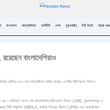
ি
বাংলাদেশ
আন্তর্জাতিক
অর্থনীতি
খেলা
যুক্তরাষ্ট্র
নিউ ইয়র্ক
আরো খবর
, রয়েছেন বাংলাদেশিরাও
েন্টে অভিযান চালিয়ে ৪৯৪ জন অভিবাসীকে আটক করেছে দেশটির ইমিগ্রেশন বিভাগ।
হয়। অভিযানে অংশ নেয় মালয়েশিয়ার ইমিগ্রেশন বিভাগ (JIM), কুয়ালালামপুর ও
জায়া সিটি কাউন্সিল (MBSJ), জাতীয় নিবন্ধন বিভাগ (JPN) এবং মালয়েশিয়ান