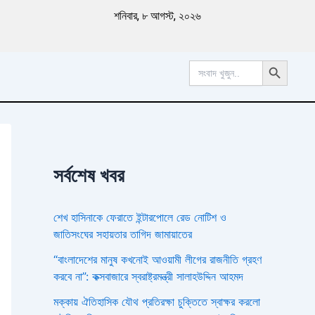
পু
শনিবার, ৮ আগস্ট, ২০২৬
রা
ত
ন
Search Button
খ
Search
for:
ব
র
সর্বশেষ খবর
শেখ হাসিনাকে ফেরাতে ইন্টারপোলে রেড নোটিশ ও
জাতিসংঘের সহায়তার তাগিদ জামায়াতের
“বাংলাদেশের মানুষ কখনোই আওয়ামী লীগের রাজনীতি গ্রহণ
করবে না”: কক্সবাজারে স্বরাষ্ট্রমন্ত্রী সালাহউদ্দিন আহমদ
মক্কায় ঐতিহাসিক যৌথ প্রতিরক্ষা চুক্তিতে স্বাক্ষর করলো