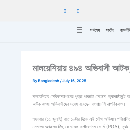
Skip
to
content
☰
সর্বশেষ
জাতীয়
রাজনীত
মালয়েশিয়ায় ৪৯৪ অভিবাসী আটক
By
Bangladesh
/
July 16, 2025
মালয়েশিয়ার সেরিকামবাগানের পুত্রা পারমাই সেলেসা অ্যাপার্টম
আটক হওয়া অভিবাসীদের মধ্যে রয়েছেন বাংলাদেশি নাগরিকরাও।
মঙ্গলবার (১৫ জুলাই) রাত ১০টার দিকে এই যৌথ অভিযান পরিচালিত 
সেলাঙ্গর অঞ্চলের টিম, জেনারেল অপারেশনস ফোর্স (PGA), সুবাং 