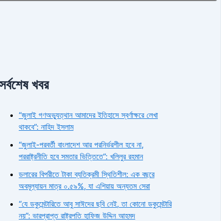
সর্বশেষ খবর
“জুলাই গণঅভ্যুত্থান আমাদের ইতিহাসে স্বর্ণাক্ষরে লেখা
থাকবে”: নাহিদ ইসলাম
“জুলাই-পরবর্তী বাংলাদেশ আর পরনির্ভরশীল হবে না,
পররাষ্ট্রনীতি হবে সমতার ভিত্তিতে”: খলিলুর রহমান
ডলারের বিপরীতে টাকা ব্যতিক্রমী স্থিতিশীল: এক বছরে
অবমূল্যায়ন মাত্র ০.৫৯%, যা এশিয়ায় অন্যতম সেরা
“যে ডকুমেন্টারিতে আবু সাঈদের ছবি নেই, তা কোনো ডকুমেন্টারি
নয়”: ভারপ্রাপ্ত রাষ্ট্রপতি হাফিজ উদ্দিন আহমদ