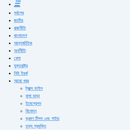
☰
সর্বশেষ
জাতীয়
রাজনীতি
বাংলাদেশ
আন্তর্জাতিক
অর্থনীতি
খেলা
যুক্তরাষ্ট্র
নিউ ইয়র্ক
আরো খবর
ট্যাক্স ফাইল
বাসা ভাড়া
ইমেগ্রেশন
বিনোদন
ভ্রমণ টিপস এবং গাইড
তথ্য প্রযুক্তি