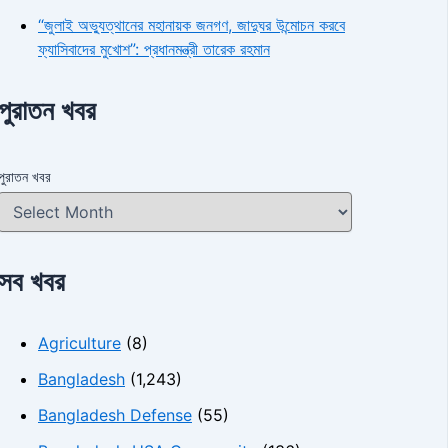
“জুলাই অভ্যুত্থানের মহানায়ক জনগণ, জাদুঘর উন্মোচন করবে
ফ্যাসিবাদের মুখোশ”: প্রধানমন্ত্রী তারেক রহমান
পুরাতন খবর
পুরাতন খবর
সব খবর
Agriculture
(8)
Bangladesh
(1,243)
Bangladesh Defense
(55)