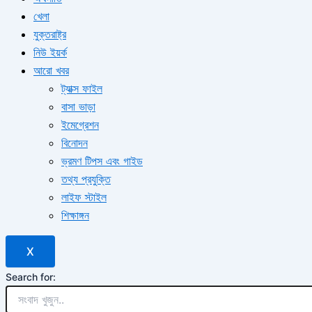
খেলা
যুক্তরাষ্ট্র
নিউ ইয়র্ক
আরো খবর
ট্যাক্স ফাইল
বাসা ভাড়া
ইমেগ্রেশন
বিনোদন
ভ্রমণ টিপস এবং গাইড
তথ্য প্রযুক্তি
লাইফ স্টাইল
শিক্ষাঙ্গন
X
Search for: