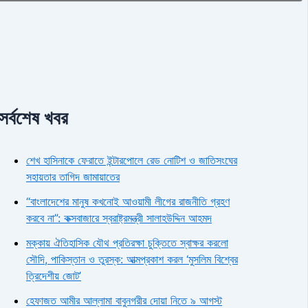
সর্বশেষ খবর
শেখ হাসিনাকে ফেরাতে ইন্টারপোলে রেড নোটিশ ও জাতিসংঘের
সহায়তার তাগিদ জামায়াতের
“বাংলাদেশের মানুষ কখনোই আওয়ামী লীগের রাজনীতি গ্রহণ
করবে না”: কক্সবাজারে স্বরাষ্ট্রমন্ত্রী সালাহউদ্দিন আহমদ
মক্কায় ঐতিহাসিক যৌথ প্রতিরক্ষা চুক্তিতে স্বাক্ষর করলো
সৌদি, পাকিস্তান ও তুরস্ক: আত্মপ্রকাশ করল ‘মুসলিম বিশ্বের
ত্রিদেশীয় জোট’
হেফাজত আমীর আল্লামা বাবুনগরীর দোয়া নিতে ৯ আগস্ট