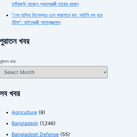
ফটিকছড়ি যাচ্ছেন প্রধানমন্ত্রী তারেক রহমান
“শেখ হাসিনা ডিসেম্বরে এসে কারাগারে যান, আইনি পথ ধরে
হাঁটুক”: আইনমন্ত্রী আসাদুজ্জামান
পুরাতন খবর
পুরাতন খবর
সব খবর
Agriculture
(8)
Bangladesh
(1,246)
Bangladesh Defense
(55)