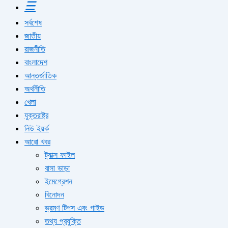
☰
সর্বশেষ
জাতীয়
রাজনীতি
বাংলাদেশ
আন্তর্জাতিক
অর্থনীতি
খেলা
যুক্তরাষ্ট্র
নিউ ইয়র্ক
আরো খবর
ট্যাক্স ফাইল
বাসা ভাড়া
ইমেগ্রেশন
বিনোদন
ভ্রমণ টিপস এবং গাইড
তথ্য প্রযুক্তি