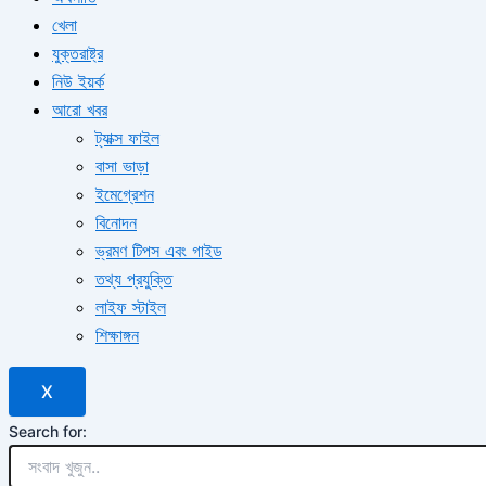
খেলা
যুক্তরাষ্ট্র
নিউ ইয়র্ক
আরো খবর
ট্যাক্স ফাইল
বাসা ভাড়া
ইমেগ্রেশন
বিনোদন
ভ্রমণ টিপস এবং গাইড
তথ্য প্রযুক্তি
লাইফ স্টাইল
শিক্ষাঙ্গন
X
Search for: