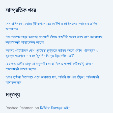
সাম্প্রতিক খবর
শেখ হাসিনাকে ফেরাতে ইন্টারপোলে রেড নোটিশ ও জাতিসংঘের সহায়তার তাগিদ
জামায়াতের
“বাংলাদেশের মানুষ কখনোই আওয়ামী লীগের রাজনীতি গ্রহণ করবে না”: কক্সবাজারে
স্বরাষ্ট্রমন্ত্রী সালাহউদ্দিন আহমদ
মক্কায় ঐতিহাসিক যৌথ প্রতিরক্ষা চুক্তিতে স্বাক্ষর করলো সৌদি, পাকিস্তান ও
তুরস্ক: আত্মপ্রকাশ করল ‘মুসলিম বিশ্বের ত্রিদেশীয় জোট’
হেফাজত আমীর আল্লামা বাবুনগরীর দোয়া নিতে ৯ আগস্ট ফটিকছড়ি যাচ্ছেন
প্রধানমন্ত্রী তারেক রহমান
“শেখ হাসিনা ডিসেম্বরে এসে কারাগারে যান, আইনি পথ ধরে হাঁটুক”: আইনমন্ত্রী
আসাদুজ্জামান
মন্তব্য
Rashed Rahman
on
ডিজিটাল নিরাপত্তা আইন