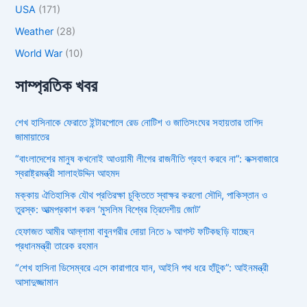
USA
(171)
Weather
(28)
World War
(10)
সাম্প্রতিক খবর
শেখ হাসিনাকে ফেরাতে ইন্টারপোলে রেড নোটিশ ও জাতিসংঘের সহায়তার তাগিদ
জামায়াতের
“বাংলাদেশের মানুষ কখনোই আওয়ামী লীগের রাজনীতি গ্রহণ করবে না”: কক্সবাজারে
স্বরাষ্ট্রমন্ত্রী সালাহউদ্দিন আহমদ
মক্কায় ঐতিহাসিক যৌথ প্রতিরক্ষা চুক্তিতে স্বাক্ষর করলো সৌদি, পাকিস্তান ও
তুরস্ক: আত্মপ্রকাশ করল ‘মুসলিম বিশ্বের ত্রিদেশীয় জোট’
হেফাজত আমীর আল্লামা বাবুনগরীর দোয়া নিতে ৯ আগস্ট ফটিকছড়ি যাচ্ছেন
প্রধানমন্ত্রী তারেক রহমান
“শেখ হাসিনা ডিসেম্বরে এসে কারাগারে যান, আইনি পথ ধরে হাঁটুক”: আইনমন্ত্রী
আসাদুজ্জামান