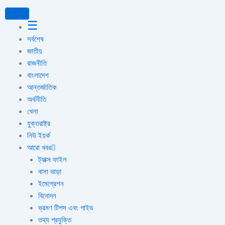
পু
Skip
রা
to
☰
ত
content
ন
সর্বশেষ
খ
জাতীয়
ব
রাজনীতি
র
বাংলাদেশ
আন্তর্জাতিক
অর্থনীতি
খেলা
যুক্তরাষ্ট্র
নিউ ইয়র্ক
আরো খবর
ট্যাক্স ফাইল
বাসা ভাড়া
ইমেগ্রেশন
বিনোদন
ভ্রমণ টিপস এবং গাইড
তথ্য প্রযুক্তি