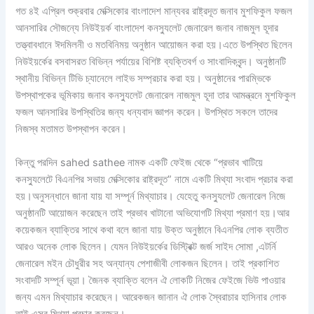
গত ৪ই এপ্রিল শুক্রবার মেক্সিকোর বাংলাদেশ মান্যবর রাষ্ট্রদূত জনাব মুশফিকুল ফজল
আনসারির সৌজন্যে নিউইয়র্ক বাংলাদেশ কনস্যুলেট জেনারেল জনাব নাজমুল হূদার
তত্ত্বাবধানে ঈদমিলনী ও মতবিনিময় অনুষ্ঠান আয়োজন করা হয়।এতে উপস্থিত ছিলেন
নিউইয়র্কের বসবাসরত বিভিন্ন পর্যায়ের বিশিষ্ট ব্যক্তিবর্গ ও সাংবাদিকবৃন্দ। অনুষ্ঠানটি
স্থানীয় বিভিন্ন টিভি চ্যানেলে লাইভ সম্প্রচার করা হয়। অনুষ্ঠানের পারম্ভিকে
উপস্থাপকের ভূমিকায় জনাব কনস্যুলেট জেনারেল নাজমুল হূদা তার আমন্ত্রনে মুশফিকুল
ফজল আনসারির উপস্থিতির জন্য ধন্যবাদ জ্ঞাপন করেন। উপস্থিত সকলে তাদের
নিজস্ব মতামত উপস্থাপন করেন।
কিন্তু পরদিন sahed sathee নামক একটি ফেইজ থেকে “প্রভাব খাটিয়ে
কনস্যুলেটে বিএনপির সভায় মেক্সিকোর রাষ্ট্রদূত” নামে একটি মিথ্যা সংবাদ প্রচার করা
হয়।অনুসন্ধানে জানা যায় যা সম্পূর্ন মিথ্যাচার। যেহেতু কনস্যুলেট জেনারেল নিজে
অনুষ্ঠানটি আয়োজন করেছেন তাই প্রভাব খাটানো অভিযোগটি মিথ্যা প্রমাণ হয়।আর
কয়েকজন ব্যাক্তির সাথে কথা বলে জানা যায় উক্ত অনুষ্ঠানে বিএনপির লোক ব্যতীত
আরও অনেক লোক ছিলেন। যেমন নিউইয়র্কের ডিস্ট্রিক্ট জর্জ সাইদ সোমা ,এটর্নি
জেনারেল মইন চৌধুরীর সহ অন্যান্য পেশাজীবী লোকজন ছিলেন। তাই প্রকাশিত
সংবাদটি সম্পূর্ন ভূয়া। জৈনক ব্যাক্তি বলেন ঐ লোকটি নিজের ফেইজে ভিউ পাওয়ার
জন্য এমন মিথ্যাচার করেছেন। আরেকজন জানান ঐ লোক স্বৈরাচার হাসিনার লোক
তাই এসব মিথ্যা প্রচার করছেন।