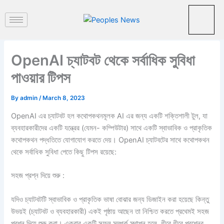
পু
Skip
রা
to
ত
content
ন
খ
ব
OpenAI চ্যাটবট থেকে সর্বাধিক সুবিধা
র
পাওয়ার টিপস
By
admin
/
March 8, 2023
OpenAI এর চ্যাটবট হল কথোপকথনমূলক AI এর জন্য একটি শক্তিশালী টুল, যা
ব্যবহারকারীদের একটি যন্ত্রের (যেমন- কম্পিউটার) সাথে একটি স্বাভাবিক ও প্রাকৃতিক
কথোপকথন পদ্ধতিতে যোগাযোগ করতে দেয়। OpenAI চ্যাটবটের সাথে কথোপকথন
থেকে সর্বাধিক সুবিধা পেতে কিছু টিপস রয়েছে:
সহজ প্রশ্ন দিয়ে শুরু :
যদিও চ্যাটবটটি স্বাভাবিক ও প্রাকৃতিক ভাষা বোঝার জন্য ডিজাইন করা হয়েছে কিন্তু
উভয়ই (চ্যাটবট ও ব্যবহারকারী) একই পৃষ্ঠায় আছেন তা নিশ্চিত করতে প্রথেমই সহজ
প্রশ্ন দিয়ে শুরু করা। একবার একটি সফল সম্পর্ক স্থাপন হলে, ধীরে ধীরে প্রশ্নের