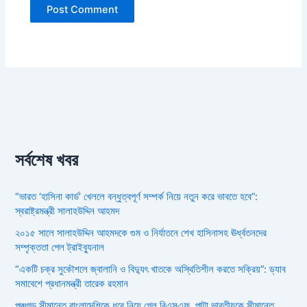
সর্বশেষ খবর
“ভারত ‘হাসিনা কার্ড’ খেললে বন্ধুত্বপূর্ণ সম্পর্ক নিয়ে নতুন করে ভাবতে হবে”:
স্বরাষ্ট্রমন্ত্রী সালাহউদ্দিন আহমদ
২০১৫ সালে সালাহউদ্দিন আহমদকে গুম ও নির্যাতনে শেখ হাসিনাসহ ঊর্ধ্বতনদের
সম্পৃক্ততা পেল ট্রাইব্যুনাল
“একটি চক্র সুকৌশলে জ্বালানি ও বিদ্যুৎ খাতকে অস্থিতিশীল করতে সক্রিয়”: ড্যাব
সমাবেশে প্রধানমন্ত্রী তারেক রহমান
পঞ্চগড় সীমান্তে বাংলাদেশিকে ধরে নিয়ে গেল বিএসএফ, পাল্টা ভারতীয়কে সীমান্তে