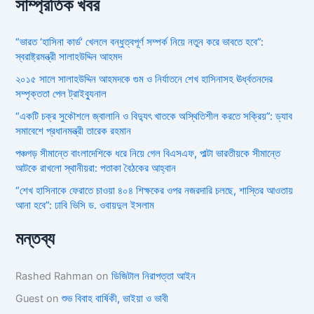
সাম্প্রতিক খবর
“ভারত ‘হাসিনা কার্ড’ খেললে বন্ধুত্বপূর্ণ সম্পর্ক নিয়ে নতুন করে ভাবতে হবে”:
স্বরাষ্ট্রমন্ত্রী সালাহউদ্দিন আহমদ
২০১৫ সালে সালাহউদ্দিন আহমদকে গুম ও নির্যাতনে শেখ হাসিনাসহ ঊর্ধ্বতনদের
সম্পৃক্ততা পেল ট্রাইব্যুনাল
“একটি চক্র সুকৌশলে জ্বালানি ও বিদ্যুৎ খাতকে অস্থিতিশীল করতে সক্রিয়”: ড্যাব
সমাবেশে প্রধানমন্ত্রী তারেক রহমান
পঞ্চগড় সীমান্তে বাংলাদেশিকে ধরে নিয়ে গেল বিএসএফ, পাল্টা ভারতীয়কে সীমান্তে
আটকে রাখলো স্থানীয়রা: পতাকা বৈঠকের আহ্বান
“শেখ হাসিনাকে ফেরাতে চাওয়া ৪০৪ শিক্ষকের ওপর নজরদারি চলছে, শাস্তির আওতায়
আনা হবে”: ঢাবি ভিসি ড. ওবায়দুল ইসলাম
মন্তব্য
Rashed Rahman
on
ডিজিটাল নিরাপত্তা আইন
Guest
on
শুভ বিবাহ বার্ষিকী, ভাইয়া ও ভাবী