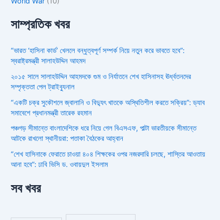
World War
(10)
সাম্প্রতিক খবর
“ভারত ‘হাসিনা কার্ড’ খেললে বন্ধুত্বপূর্ণ সম্পর্ক নিয়ে নতুন করে ভাবতে হবে”:
স্বরাষ্ট্রমন্ত্রী সালাহউদ্দিন আহমদ
২০১৫ সালে সালাহউদ্দিন আহমদকে গুম ও নির্যাতনে শেখ হাসিনাসহ ঊর্ধ্বতনদের
সম্পৃক্ততা পেল ট্রাইব্যুনাল
“একটি চক্র সুকৌশলে জ্বালানি ও বিদ্যুৎ খাতকে অস্থিতিশীল করতে সক্রিয়”: ড্যাব
সমাবেশে প্রধানমন্ত্রী তারেক রহমান
পঞ্চগড় সীমান্তে বাংলাদেশিকে ধরে নিয়ে গেল বিএসএফ, পাল্টা ভারতীয়কে সীমান্তে
আটকে রাখলো স্থানীয়রা: পতাকা বৈঠকের আহ্বান
“শেখ হাসিনাকে ফেরাতে চাওয়া ৪০৪ শিক্ষকের ওপর নজরদারি চলছে, শাস্তির আওতায়
আনা হবে”: ঢাবি ভিসি ড. ওবায়দুল ইসলাম
সব খবর