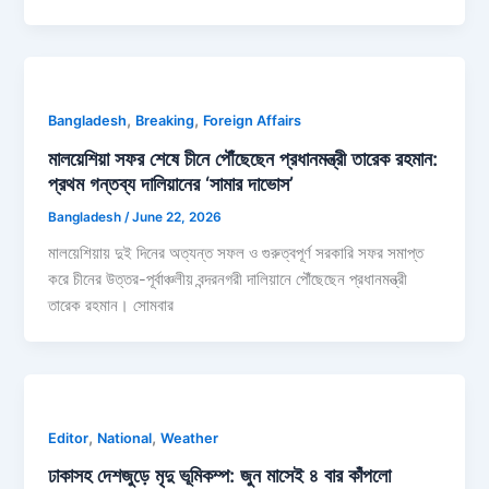
,
,
Bangladesh
Breaking
Foreign Affairs
মালয়েশিয়া সফর শেষে চীনে পৌঁছেছেন প্রধানমন্ত্রী তারেক রহমান:
প্রথম গন্তব্য দালিয়ানের ‘সামার দাভোস’
Bangladesh
/
June 22, 2026
মালয়েশিয়ায় দুই দিনের অত্যন্ত সফল ও গুরুত্বপূর্ণ সরকারি সফর সমাপ্ত
করে চীনের উত্তর-পূর্বাঞ্চলীয় বন্দরনগরী দালিয়ানে পৌঁছেছেন প্রধানমন্ত্রী
তারেক রহমান। সোমবার
,
,
Editor
National
Weather
ঢাকাসহ দেশজুড়ে মৃদু ভূমিকম্প: জুন মাসেই ৪ বার কাঁপলো