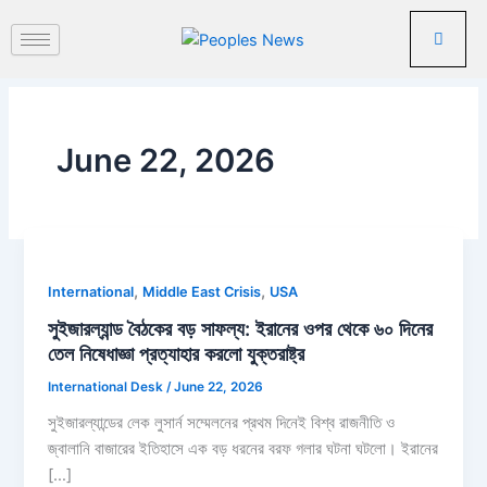
Skip
to
content
June 22, 2026
,
,
International
Middle East Crisis
USA
সুইজারল্যান্ড বৈঠকের বড় সাফল্য: ইরানের ওপর থেকে ৬০ দিনের
তেল নিষেধাজ্ঞা প্রত্যাহার করলো যুক্তরাষ্ট্র
International Desk
/
June 22, 2026
সুইজারল্যান্ডের লেক লুসার্ন সম্মেলনের প্রথম দিনেই বিশ্ব রাজনীতি ও
জ্বালানি বাজারের ইতিহাসে এক বড় ধরনের বরফ গলার ঘটনা ঘটলো। ইরানের
[…]